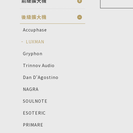
前級擴大機
後級擴大機
Accuphase
LUXMAN
Gryphon
Trinnov Audio
Dan D'Agostino
NAGRA
SOULNOTE
ESOTERIC
PRIMARE