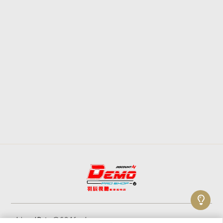
@634fsabx